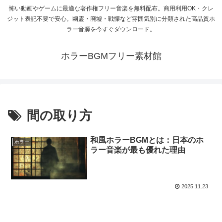
怖い動画やゲームに最適な著作権フリー音楽を無料配布。商用利用OK・クレ
ジット表記不要で安心。幽霊・廃墟・戦慄など雰囲気別に分類された高品質ホ
ラー音源を今すぐダウンロード。
ホラーBGMフリー素材館
間の取り方
和風ホラーBGMとは：日本のホ
ホラー
ラー音楽が最も優れた理由
2025.11.23