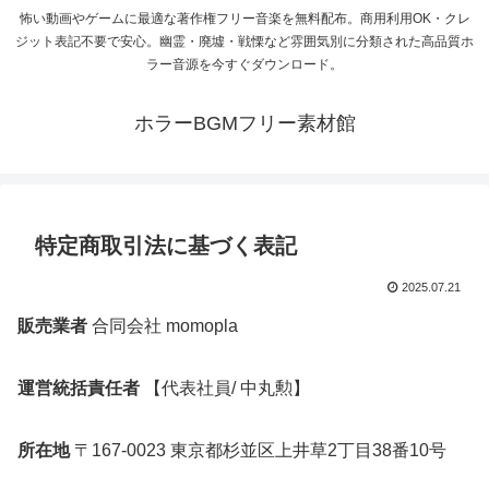
怖い動画やゲームに最適な著作権フリー音楽を無料配布。商用利用OK・クレ
ジット表記不要で安心。幽霊・廃墟・戦慄など雰囲気別に分類された高品質ホ
ラー音源を今すぐダウンロード。
ホラーBGMフリー素材館
特定商取引法に基づく表記
2025.07.21
販売業者
合同会社 momopla
運営統括責任者
【代表社員/ 中丸勲】
所在地
〒167-0023 東京都杉並区上井草2丁目38番10号